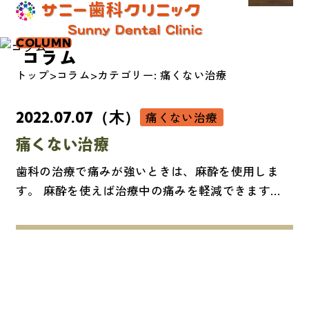
COLUMN
コラム
トップ
コラム
カテゴリー:
痛くない治療
2022.07.07（木）
痛くない治療
痛くない治療
歯科の治療で痛みが強いときは、麻酔を使用しま
す。 麻酔を使えば治療中の痛みを軽減できます
が、麻酔注射を刺すときの痛みそのものが嫌だ…と
いう方も多いのではないでしょうか。麻酔注射が痛
いのには理由があり「注射針が太い」「余計な圧力
をかけて麻酔を注入している」ということが挙げら
れます。 注射針が太いと、針を刺すときの「チク
ッ」とした痛みが強くなってしまいます。そして麻